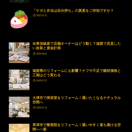
「ケガと弁当は自分持ち」の真意をご存知ですか？
2022.01.31
全東信破産で店舗オーナーはどう動く？滋賀で見直した
い改装と資金計画
2026.08.02
滋賀県のリフォームにも影響？ナフサ不足で建材価格と
工期はどう変わる
2026.07.27
大津市で美容室をリフォーム！通いたくなるナチュラル
空間へ
2026.07.16
草津市で整骨院をリフォーム！通いやすく落ち着ける空
間へ一新