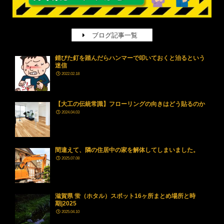
ブログ記事一覧
錆びた釘を踏んだらハンマーで叩いておくと治るという
迷信
2022.02.18
【大工の伝統常識】フローリングの向きはどう貼るのか
2024.04.03
間違えて、隣の住居中の家を解体してしまいました。
2025.07.08
滋賀県 蛍（ホタル）スポット16ヶ所まとめ場所と時
期|2025
2025.04.10