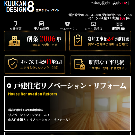
昨年の見積り実績
214
件
電話番号:0120-136-888 受付時間:9:00～21:00
今年の見積り実績
187
件
会社概要
安さの秘密
モールテックス
メール見積り
電話見積り