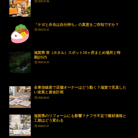
2025.07.08
「ケガと弁当は自分持ち」の真意をご存知ですか？
2022.01.31
滋賀県 蛍（ホタル）スポット16ヶ所まとめ場所と時
期|2025
2025.04.10
全東信破産で店舗オーナーはどう動く？滋賀で見直した
い改装と資金計画
2026.08.02
滋賀県のリフォームにも影響？ナフサ不足で建材価格と
工期はどう変わる
2026.07.27