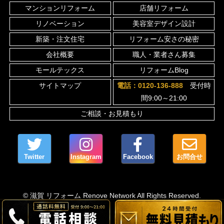
マンションリフォーム
店舗リフォーム
リノベーション
美容室デザイン設計
新築・注文住宅
リフォーム安さの秘密
会社概要
職人・業者さん募集
モールテックス
リフォームBlog
サイトマップ
電話：0120-136-888
受付時
間9:00～21:00
ご相談・お見積もり
Twitter
Instagram
Facebook
お問合せ
© 滋賀 リフォーム Renove Network All Rights Reserved.
お気軽に無料相談してください。
メールでのお問い合わせ
0120-136-888
京都のリフォームはこちら
フランチャイズ募集
当日または翌営業日に返信いたします。