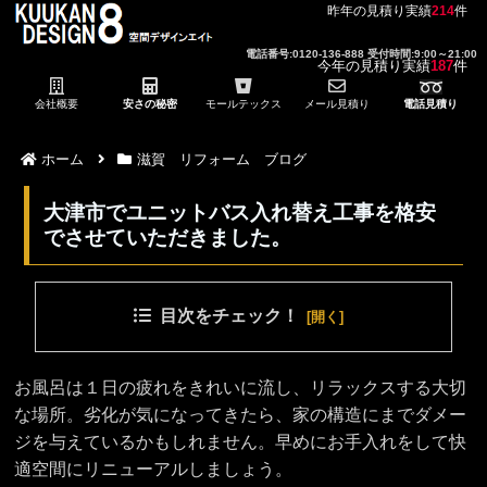
昨年の見積り実績
214
件
電話番号:0120-136-888 受付時間:9:00～21:00
今年の見積り実績
187
件
会社概要
安さの秘密
モールテックス
メール見積り
電話見積り
ホーム
滋賀 リフォーム ブログ
大津市でユニットバス入れ替え工事を格安
でさせていただきました。
目次をチェック！
お風呂は１日の疲れをきれいに流し、リラックスする大切
な場所。劣化が気になってきたら、家の構造にまでダメー
ジを与えているかもしれません。早めにお手入れをして快
適空間にリニューアルしましょう。