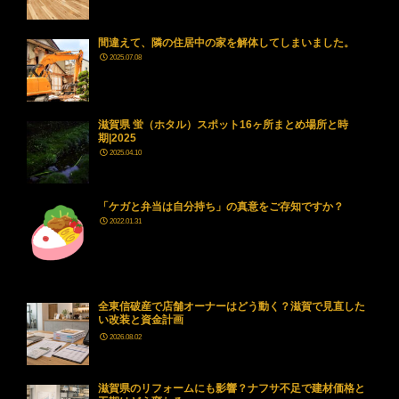
間違えて、隣の住居中の家を解体してしまいました。
2025.07.08
滋賀県 蛍（ホタル）スポット16ヶ所まとめ場所と時
期|2025
2025.04.10
「ケガと弁当は自分持ち」の真意をご存知ですか？
2022.01.31
全東信破産で店舗オーナーはどう動く？滋賀で見直した
い改装と資金計画
2026.08.02
滋賀県のリフォームにも影響？ナフサ不足で建材価格と