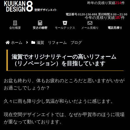
昨年の見積り実績
214
件
電話番号:0120-136-888 受付時間:9:00～21:00
今年の見積り実績
187
件
会社概要
安さの秘密
モールテックス
メール見積り
電話見積り
ホーム
滋賀 リフォーム ブログ
滋賀でオリジナリティーの高いリフォーム
（リノベーション）を目指しています
お盆も終わり、体もお疲れのところだと思いますがいかが
お過ごしでしょうか？
久々に雨も降り少し気温が和らいだように感じます。
現在空間デザインエイトでは、なぜか甲賀市のほうに現場
が重なって動いております。