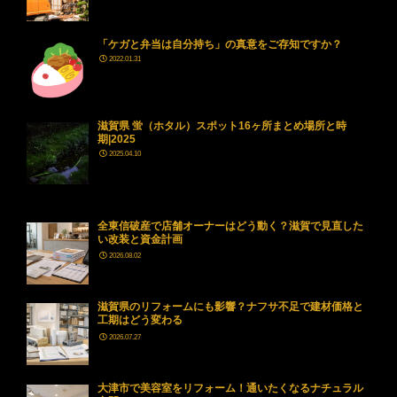
「ケガと弁当は自分持ち」の真意をご存知ですか？
2022.01.31
滋賀県 蛍（ホタル）スポット16ヶ所まとめ場所と時
期|2025
2025.04.10
全東信破産で店舗オーナーはどう動く？滋賀で見直した
い改装と資金計画
2026.08.02
滋賀県のリフォームにも影響？ナフサ不足で建材価格と
工期はどう変わる
2026.07.27
大津市で美容室をリフォーム！通いたくなるナチュラル