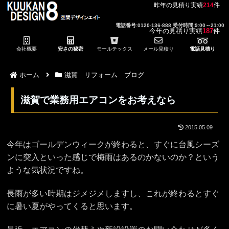
昨年の見積り実績
214
件
電話番号:0120-136-888 受付時間:9:00～21:00
今年の見積り実績
187
件
会社概要
安さの秘密
モールテックス
メール見積り
電話見積り
ホーム
滋賀 リフォーム ブログ
滋賀で業務用エアコンをお考えなら
2015.05.09
今年はゴールデンウィークが終わると、すぐに台風シーズ
ンに突入といった感じで梅雨はあるのかないのか？という
ような気状況ですね。
長雨が多い時期はジメジメしますし、これが終わるとすぐ
に暑い夏がやってくると思います。