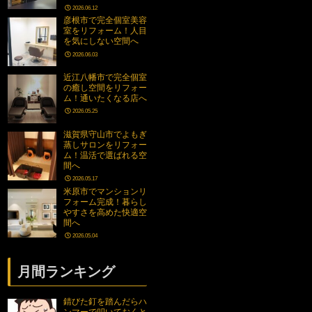
2026.06.12
彦根市で完全個室美容
室をリフォーム！人目
を気にしない空間へ
2026.06.03
近江八幡市で完全個室
の癒し空間をリフォー
ム！通いたくなる店へ
2026.05.25
滋賀県守山市でよもぎ
蒸しサロンをリフォー
ム！温活で選ばれる空
間へ
2026.05.17
米原市でマンションリ
フォーム完成！暮らし
やすさを高めた快適空
間へ
2026.05.04
月間ランキング
錆びた釘を踏んだらハ