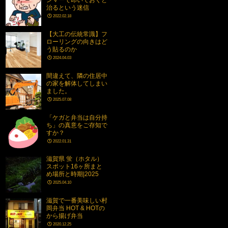
ンマーで叩いておくと
治るという迷信
2022.02.18
【大工の伝統常識】フ
ローリングの向きはど
う貼るのか
2024.04.03
間違えて、隣の住居中
の家を解体してしまい
ました。
2025.07.08
「ケガと弁当は自分持
ち」の真意をご存知で
すか？
2022.01.31
滋賀県 蛍（ホタル）
スポット16ヶ所まと
め場所と時期|2025
2025.04.10
滋賀で一番美味しい村
岡弁当 HOT & HOTの
から揚げ弁当
2020.12.25