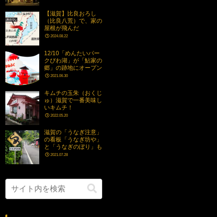
【滋賀】比良おろし
（比良八荒）で、家の
屋根が飛んだ
2024.08.22
12/10「めんたいパー
クびわ湖」が「鮎家の
郷」の跡地にオープン
2021.06.30
キムチの玉朱（おくじ
ゅ）滋賀で一番美味し
いキムチ！
2022.05.20
滋賀の「うなぎ注意」
の看板「うなぎ坊や」
と「うなぎのぼり」も
2021.07.28