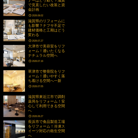
ナーはどう動く？滋賀
で見直したい改装と資
金計画
2026.08.02
滋賀県のリフォームに
も影響？ナフサ不足で
建材価格と工期はどう
変わる
2026.07.27
大津市で美容室をリフ
ォーム！通いたくなる
ナチュラル空間へ
2026.07.16
草津市で整骨院をリフ
ォーム！通いやすく落
ち着ける空間へ一新
2026.07.05
滋賀県東近江市で調剤
薬局をリフォーム！安
心して利用できる空間
へ
2026.06.27
長浜市で食品製造工場
をリフォーム！冷凍ス
イーツ対応の衛生空間
へ