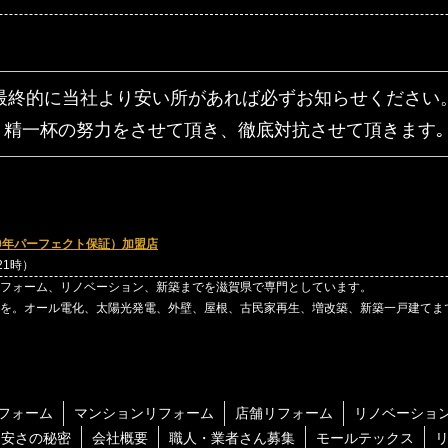
最終的に当社より安い所があれば
必ずお知らせください
精一杯の努力をさせて頂き、
徹底対抗させて頂きます｡
0年パーフェクト保証）加盟店
～21時）
フォーム、リノベーション、新築までを滋賀県で専門としています。
を。オール電化、太陽光発電、外壁、屋根、古民家再生、増改築、新築一戸建てま
フォーム
マンションリフォーム
店舗リフォーム
リノベーショ
ム安さの秘密
会社概要
職人・業者さん募集
モールテックス
リ