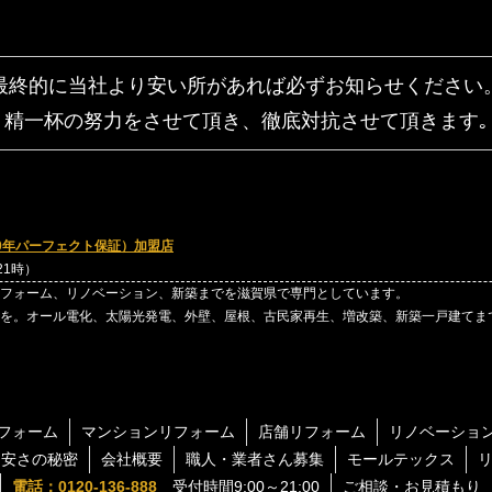
最終的に当社より安い所があれば
必ずお知らせください
精一杯の努力をさせて頂き、
徹底対抗させて頂きます｡
0年パーフェクト保証）加盟店
～21時）
フォーム、リノベーション、新築までを滋賀県で専門としています。
を。オール電化、太陽光発電、外壁、屋根、古民家再生、増改築、新築一戸建てま
フォーム
マンションリフォーム
店舗リフォーム
リノベーショ
ム安さの秘密
会社概要
職人・業者さん募集
モールテックス
リ
電話：0120-136-888
受付時間9:00～21:00
ご相談・お見積もり